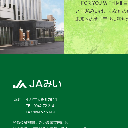
「 FOR YOU WITH
と、JAみいは、あなた
未来への夢、幸せに満ち
小郡市大板井267-1
本店
TEL:0942-72-2141
FAX:0942-73-1426
登録金融機関：みい農業協同組合