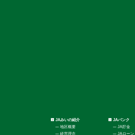
JAみいの紹介
JAバンク
地区概要
JA貯金
経営理念
JAローン