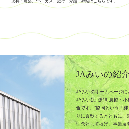
肥料・農薬、SS・ガス、旅行、介護、葬祭はこちらです。
JAみいの紹
JAみいのホームページ
JAみいは北野町農協・
合です。“協同という「
りに貢献するとともに、
理念として掲げ、事業展