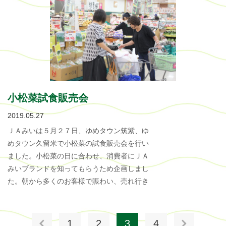
小松菜試食販売会
2019.05.27
ＪＡみいは５月２７日、ゆめタウン筑紫、ゆ
めタウン久留米で小松菜の試食販売会を行い
ました。小松菜の日に合わせ、消費者にＪＡ
みいブランドを知ってもらうため企画しまし
た。朝から多くのお客様で賑わい、売れ行き
1
2
3
4