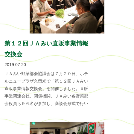
第１２回ＪＡみい直販事業情報
交換会
2019.07.20
ＪＡみい野菜部会協議会は７月２０日、ホテ
ルニュープラザ久留米で「第１２回ＪＡみい
直販事業情報交換会」を開催しました。直販
事業関連会社、関係機関、ＪＡみい各野菜部
会役員ら９６名が参加し、商談会形式で行い