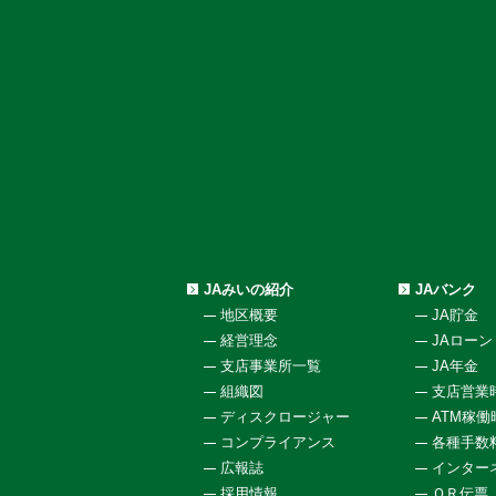
JAみいの紹介
JAバンク
地区概要
JA貯金
経営理念
JAローン
支店事業所一覧
JA年金
組織図
支店営業
ディスクロージャー
ATM稼
コンプライアンス
各種手数
広報誌
インター
採用情報
ＱＲ伝票