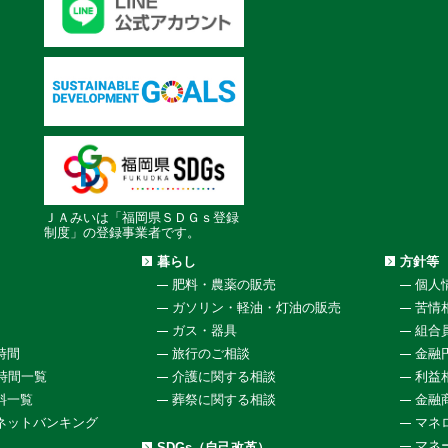
ＪＡみいは「福岡県ＳＤＧｓ登録
制度」の登録事業者です。
暮らし
方針等
肥料・農薬の販売
個人
ガソリン・軽油・灯油の販売
苦情
ガス・器具
組合
時間
旅行のご相談
金融
働時間一覧
介護に関する相談
利益
料一覧
葬祭に関する相談
金融
ネットバンキング
マネ
マネ
SDGs（自己改革）