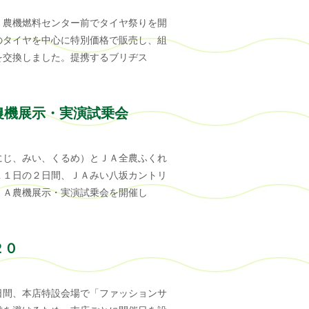
、農機燃料センター前でタイヤ祭りを開
のタイヤを中心に特別価格で販売し、組
を交換しました。提携するブリヂス
農機展示・実演試乗会
にじ、みい、くるめ）とＪＡ全農ふくれ
１１日の２日間、ＪＡみい八坂カントリ
ＪＡ農機展示・実演試乗会を開催し
２０
日間、本店特設会場で「ファッションサ