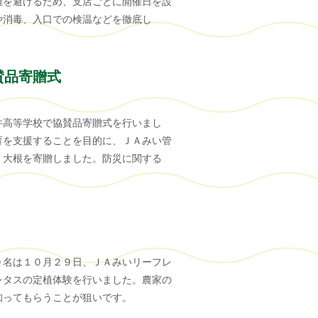
雑を避けるため、支店ごとに開催日を設
や消毒、入口での検温などを徹底し
賛品寄贈式
井高等学校で協賛品寄贈式を行いまし
育を支援することを目的に、ＪＡみい管
、大根を寄贈しました。防災に関する
０名は１０月２９日、ＪＡみいリーフレ
レタスの定植体験を行いました。農家の
知ってもらうことが狙いです。