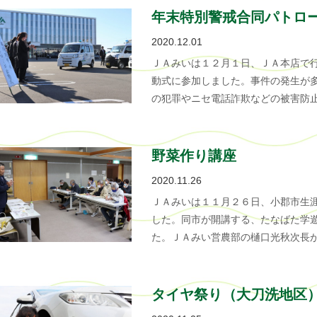
年末特別警戒合同パトロ
2020.12.01
ＪＡみいは１２月１日、ＪＡ本店で
動式に参加しました。事件の発生が
の犯罪やニセ電話詐欺などの被害防止
野菜作り講座
2020.11.26
ＪＡみいは１１月２６日、小郡市生
した。同市が開講する、たなばた学
た。ＪＡみい営農部の樋口光秋次長
タイヤ祭り（大刀洗地区