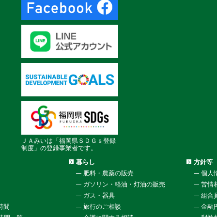
ＪＡみいは「福岡県ＳＤＧｓ登録
制度」の登録事業者です。
暮らし
方針等
肥料・農薬の販売
個人
ガソリン・軽油・灯油の販売
苦情
ガス・器具
組合
時間
旅行のご相談
金融