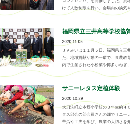
ロン２０２０」を開催しました。混
けて人数制限を行い、会場内の換気
福岡県立三井高等学校協
2020.11.05
ＪＡみいは１１月５日、福岡県立三
た。地域貢献活動の一環で、食農教
内で生産された小松菜や博多小ねぎ
サニーレタス定植体験
2020.10.29
大刀洗町立本郷小学校の３年生約４
タス部会の部会員さんの畑でサニー
苦労や工夫を学び、農業の大切さを