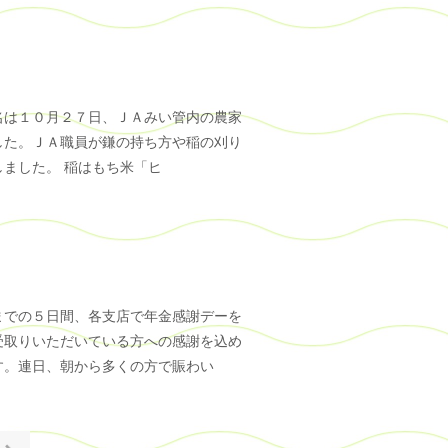
名は１０月２７日、ＪＡみい管内の農家
した。ＪＡ職員が鎌の持ち方や稲の刈り
ました。 稲はもち米「ヒ
までの５日間、各支店で年金感謝デーを
受取りいただいている方への感謝を込め
す。連日、朝から多くの方で賑わい