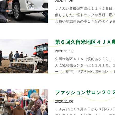
2020.11.25
ＪＡみい農機燃料課は１１月２５日
催しました。軽トラックや普通車用
合員や地域住民の車１４台のタイヤ
第６回久留米地区４ＪＡ
2020.11.11
久留米地区４ＪＡ（筑前あさくら、
ん広域農機センターは１１月１０、
ー（小郡市）で第６回久留米地区４
ファッションサロン２０
2020.11.06
ＪＡみいは１１月４日から６日の３