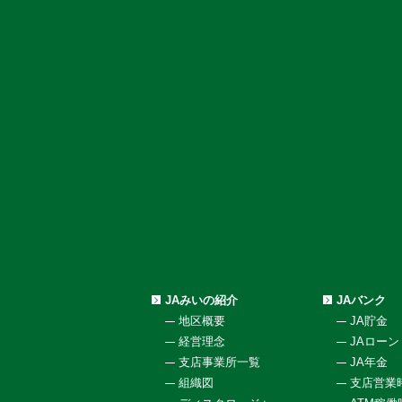
JAみいの紹介
JAバンク
地区概要
JA貯金
経営理念
JAローン
支店事業所一覧
JA年金
組織図
支店営業