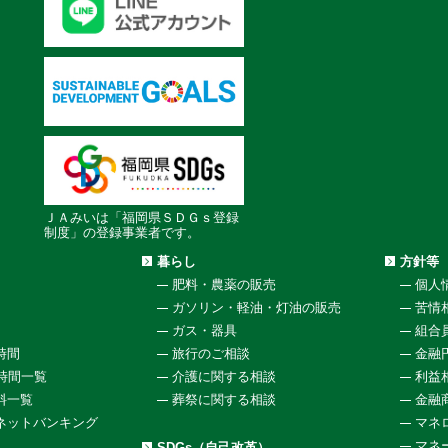
ＪＡみいは「福岡県ＳＤＧｓ登録
制度」の登録事業者です。
暮らし
方針等
肥料・農薬の販売
個人
ガソリン・軽油・灯油の販売
苦情
ガス・器具
組合
時間
旅行のご相談
金融
働時間一覧
介護に関する相談
利益
料一覧
葬祭に関する相談
金融
ネットバンキング
マネ
マネ
SDGs（自己改革）