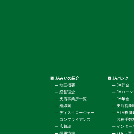
JAみいの紹介
JAバンク
地区概要
JA貯金
経営理念
JAローン
支店事業所一覧
JA年金
組織図
支店営業
ディスクロージャー
ATM稼
コンプライアンス
各種手数
広報誌
インター
採用情報
ＱＲ伝票