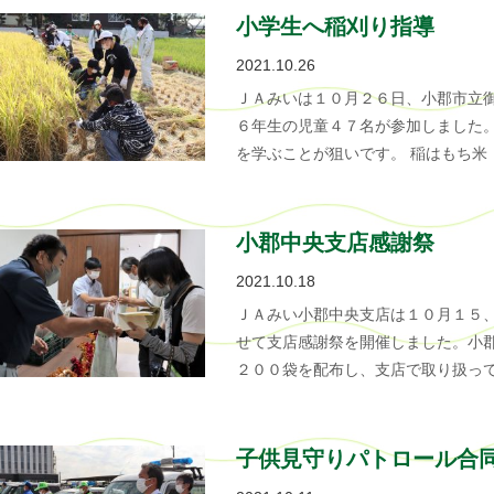
小学生へ稲刈り指導
2021.10.26
ＪＡみいは１０月２６日、小郡市立
６年生の児童４７名が参加しました
を学ぶことが狙いです。 稲はもち米
小郡中央支店感謝祭
2021.10.18
ＪＡみい小郡中央支店は１０月１５
せて支店感謝祭を開催しました。小
２００袋を配布し、支店で取り扱っ
子供見守りパトロール合