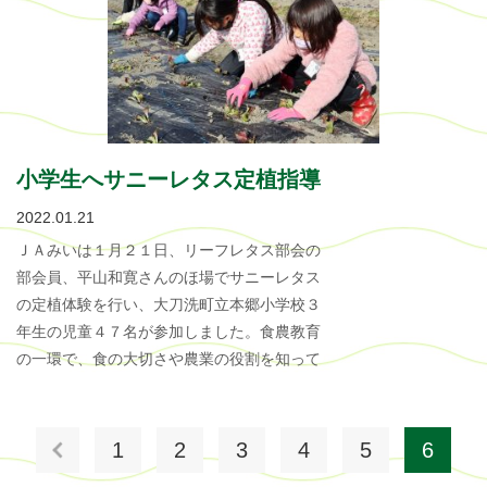
小学生へサニーレタス定植指導
2022.01.21
ＪＡみいは１月２１日、リーフレタス部会の
部会員、平山和寛さんのほ場でサニーレタス
の定植体験を行い、大刀洗町立本郷小学校３
年生の児童４７名が参加しました。食農教育
の一環で、食の大切さや農業の役割を知って
1
2
3
4
5
6