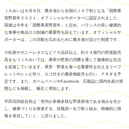
ＪＡみいは６月８日、農水省から全国のＪＡで初となる「国際果
実野菜年２０２１」オフィシャルサポーターに認定されました。
国連は今年を「国際果実野菜年」と定め、バランスの良い健康的
な食事や食品ロス削減の重要性を訴えています。オフィシャルサ
ポーターは、この活動を広めるために農水省が設けた制度です。
小松菜やサニーレタスなど７０品目以上、約５４億円の野菜販売
高をもつＪＡみいでは、果実や野菜の消費を通じて健康的な生活
を促進していきます。果実・野菜を食べる重要性を伝えるリーフ
レットやレシピ作り、ロゴ付きの農産物販売も行い、ＰＲする予
定です。また、ホームページやFacebook、広報誌に国内生産の実
態などを掲載し、幅広く周知します。
平田浩則組合長は「管内が多種多様な野菜産地である強みを生か
し、健康づくりを推進する。役職員一丸で取り組み、積極的に情
報を発信していく」と語りました。