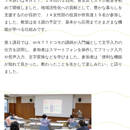
ＪＡみいは８月１７、１９日の２日間、各支店でスマホ教室を初
めて開催しました。地域活性化への貢献として、豊かな暮らしを
支援するのが目的で、ＪＡ女性部の役員や班長達１９名が参加し
ました。教室は全３講の予定で、基本から応用までさまざまな機
能が学べる仕組みです。
第１講目では、㈱ＮＴＴドコモの講師が入門編として文字入力の
仕方を説明し、参加者はスマートフォンを操作してフリック入力
や音声入力、文字変換などを学びました。参加者は「便利な機能
が知れて良かった。教わったことを生かして楽しみたい」と語り
ました。