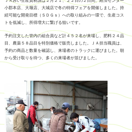
ＪＡみい生産資材課は２月２１、２２日の２日間、経済センター
小郡本店、大堰店、大城店で冬の特得フェアを開催しました。持
続可能な開発目標（ＳＤＧｓ）への取り組みの一環で、生産コス
トを低減し、所得増大に繋げる狙いです。
予約注文した管内の組合員など計４５２名が来場し、肥料２４品
目、農薬５８品目を特別価格で販売しました。ＪＡ担当職員は、
予約の商品と数量を確認し、来場者のトラックに運びました。朝
から受け取りを待つ、多くの来場者が並びました。