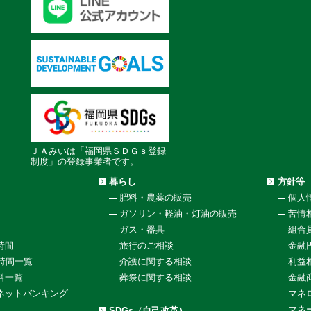
ＪＡみいは「福岡県ＳＤＧｓ登録
制度」の登録事業者です。
暮らし
方針等
肥料・農薬の販売
個人
ガソリン・軽油・灯油の販売
苦情
ガス・器具
組合
時間
旅行のご相談
金融
働時間一覧
介護に関する相談
利益
料一覧
葬祭に関する相談
金融
ネットバンキング
マネ
マネ
SDGs（自己改革）