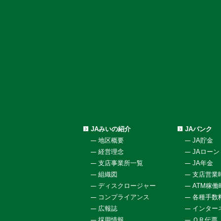
JAみいの紹介
JAバンク
地区概要
JA貯金
経営理念
JAローン
支店事業所一覧
JA年金
組織図
支店営業
ディスクロージャー
ATM稼
コンプライアンス
各種手数
広報誌
インター
採用情報
ＱＲ伝票