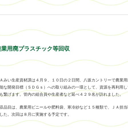
農業用廃プラスチック等回収
Ａみい生産資材課は４月９、１０日の２日間、八坂カントリーで農業用
能な開発目標（ＳＤＧｓ）への取り組みの一環として、資源を再利用し
も繋げます。管内の組合員や生産者など延べ４２９名が訪れました。
収品目は、農業用ビニールや肥料袋、寒冷紗など１５種類で、ＪＡ担当
した。次回は８月に実施する予定です。