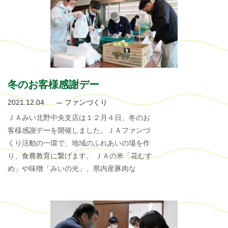
冬のお客様感謝デー
2021.12.04
ファンづくり
ＪＡみい北野中央支店は１２月４日、冬のお
客様感謝デーを開催しました。ＪＡファンづ
くり活動の一環で、地域のふれあいの場を作
り、食農教育に繋げます。 ＪＡの米「花むす
め」や味噌「みいの光」、県内産豚肉な