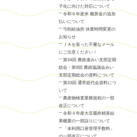
子化に向けた対応について
令和６年産米 概算金の追加
払いについて
弓削給油所 休業時間変更の
お知らせ
ＪＡを装った不審なメール
にご注意ください！
第34回 農政連みい支部定期
総会・第9回 農政協議会みい
支部定期総会の資料について
第33回 通常総代会資料につ
いて
農産物検査業務規程の一部
改正について
令和４年産大豆最終精算結
果概要の一部誤りについて
「未利用口座管理手数料」
の一部改正について