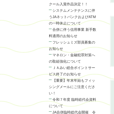
クール入賞作品決定！！
システムメンテナンスに伴
うJAネットバンクおよびATM
の一時休止について
合併に伴う信用事業 新手数
料適用のお知らせ
フレッシュミズ部員募集の
お知らせ
マネロン・金融犯罪対策へ
の取組強化について
ＪＡみい総合ポイントサー
ビス終了のお知らせ
【重要】年末年始もフィッ
シングメールにご注意くださ
い！
令和７年度 臨時総代会資料
について
JA合併臨時総代会開催 令