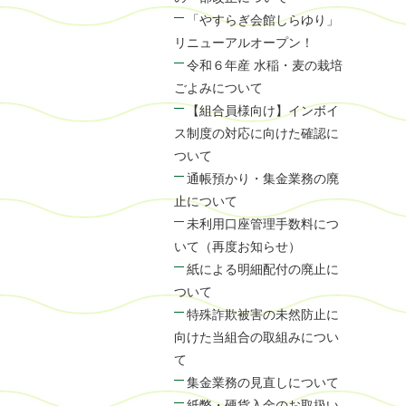
「やすらぎ会館しらゆり」
リニューアルオープン！
令和６年産 水稲・麦の栽培
ごよみについて
【組合員様向け】インボイ
ス制度の対応に向けた確認に
ついて
通帳預かり・集金業務の廃
止について
未利用口座管理手数料につ
いて（再度お知らせ）
紙による明細配付の廃止に
ついて
特殊詐欺被害の未然防止に
向けた当組合の取組みについ
て
集金業務の見直しについて
紙幣・硬貨入金のお取扱い