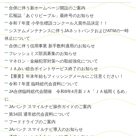
合併に伴う新ホームページ開設のご案内
広報誌「あぐりピープル」最終号のお知らせ
令和７年度 小学生標語コンクール入賞作品決定！！
システムメンテナンスに伴うJAネットバンクおよびATMの一時
休止について
合併に伴う信用事業 新手数料適用のお知らせ
フレッシュミズ部員募集のお知らせ
マネロン・金融犯罪対策への取組強化について
ＪＡみい総合ポイントサービス終了のお知らせ
【重要】年末年始もフィッシングメールにご注意ください！
令和７年度 臨時総代会資料について
JA合併臨時総代会開催 令和8年4月新ＪＡ「ＪＡ福岡くるめ」
に
JAバンク スマイルナビ操作ガイドのご案内
第34回 通常総代会資料について
フードドライブのご案内
JAバンク スマイルナビ導入のお知らせ