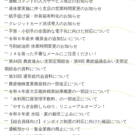
通帳コメントの入力サービス廃止のお知らせ
昼休業実施に伴う支店の営業時間変更のお知らせ
紙手提げ袋・外装箱有料化のお知らせ
クレジットカード決済導入のお知らせ
手形・小切手の全面的な電子化に向けた対応について
令和６年産米 概算金の追加払いについて
弓削給油所 休業時間変更のお知らせ
ＪＡを装った不審なメールにご注意ください！
第34回 農政連みい支部定期総会・第9回 農政協議会みい支部定
期総会の資料について
第33回 通常総代会資料について
農産物検査業務規程の一部改正について
令和４年産大豆最終精算結果概要の一部誤りについて
「未利用口座管理手数料」の一部改正について
「やすらぎ会館しらゆり」リニューアルオープン！
令和６年産 水稲・麦の栽培ごよみについて
【組合員様向け】インボイス制度の対応に向けた確認について
通帳預かり・集金業務の廃止について