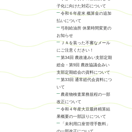
子化に向けた対応について
令和６年産米 概算金の追加
払いについて
弓削給油所 休業時間変更の
お知らせ
ＪＡを装った不審なメール
にご注意ください！
第34回 農政連みい支部定期
総会・第9回 農政協議会みい
支部定期総会の資料について
第33回 通常総代会資料につ
いて
農産物検査業務規程の一部
改正について
令和４年産大豆最終精算結
果概要の一部誤りについて
「未利用口座管理手数料」
の一部改正について