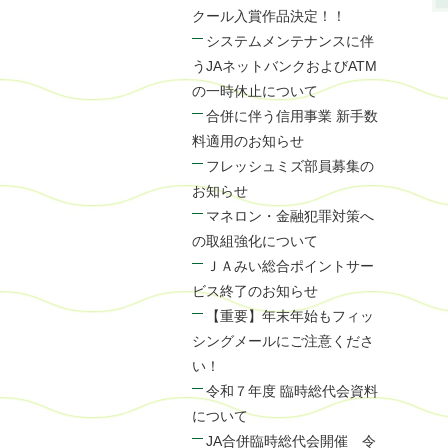
クール入賞作品決定！！
システムメンテナンスに伴
うJAネットバンクおよびATM
の一時休止について
合併に伴う信用事業 新手数
料適用のお知らせ
フレッシュミズ部員募集の
お知らせ
マネロン・金融犯罪対策へ
の取組強化について
ＪＡみい総合ポイントサー
ビス終了のお知らせ
【重要】年末年始もフィッ
シングメールにご注意くださ
い！
令和７年度 臨時総代会資料
について
JA合併臨時総代会開催 令