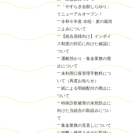
「やすらぎ会館しらゆり」
リニューアルオープン！
令和６年産 水稲・麦の栽培
ごよみについて
【組合員様向け】インボイ
ス制度の対応に向けた確認に
ついて
通帳預かり・集金業務の廃
止について
未利用口座管理手数料につ
いて（再度お知らせ）
紙による明細配付の廃止に
ついて
特殊詐欺被害の未然防止に
向けた当組合の取組みについ
て
集金業務の見直しについて
紙幣・硬貨入金のお取扱い