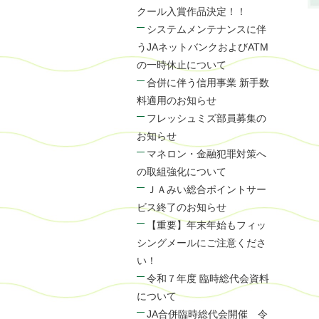
クール入賞作品決定！！
システムメンテナンスに伴
うJAネットバンクおよびATM
の一時休止について
合併に伴う信用事業 新手数
料適用のお知らせ
フレッシュミズ部員募集の
お知らせ
マネロン・金融犯罪対策へ
の取組強化について
ＪＡみい総合ポイントサー
ビス終了のお知らせ
【重要】年末年始もフィッ
シングメールにご注意くださ
い！
令和７年度 臨時総代会資料
について
JA合併臨時総代会開催 令