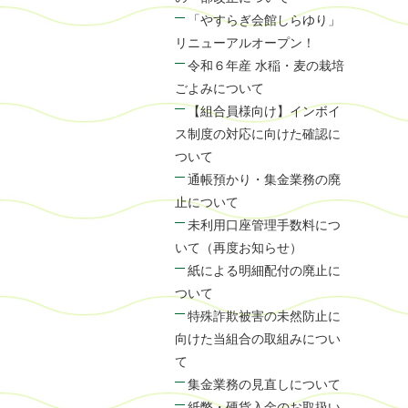
「やすらぎ会館しらゆり」
リニューアルオープン！
令和６年産 水稲・麦の栽培
ごよみについて
【組合員様向け】インボイ
ス制度の対応に向けた確認に
ついて
通帳預かり・集金業務の廃
止について
未利用口座管理手数料につ
いて（再度お知らせ）
紙による明細配付の廃止に
ついて
特殊詐欺被害の未然防止に
向けた当組合の取組みについ
て
集金業務の見直しについて
紙幣・硬貨入金のお取扱い