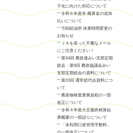
子化に向けた対応について
令和６年産米 概算金の追加
払いについて
弓削給油所 休業時間変更の
お知らせ
ＪＡを装った不審なメール
にご注意ください！
第34回 農政連みい支部定期
総会・第9回 農政協議会みい
支部定期総会の資料について
第33回 通常総代会資料につ
いて
農産物検査業務規程の一部
改正について
令和４年産大豆最終精算結
果概要の一部誤りについて
「未利用口座管理手数料」
の一部改正について