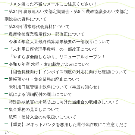
ＪＡを装った不審なメールにご注意ください！
第34回 農政連みい支部定期総会・第9回 農政協議会みい支部定
期総会の資料について
第33回 通常総代会資料について
農産物検査業務規程の一部改正について
令和４年産大豆最終精算結果概要の一部誤りについて
「未利用口座管理手数料」の一部改正について
「やすらぎ会館しらゆり」リニューアルオープン！
令和６年産 水稲・麦の栽培ごよみについて
【組合員様向け】インボイス制度の対応に向けた確認について
通帳預かり・集金業務の廃止について
未利用口座管理手数料について（再度お知らせ）
紙による明細配付の廃止について
特殊詐欺被害の未然防止に向けた当組合の取組みについて
集金業務の見直しについて
紙幣・硬貨入金のお取扱いについて
【重要】JAネットバンクを悪用した還付金詐欺にご注意くださ
い