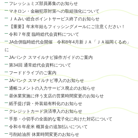
フレッシュミズ部員募集のお知らせ
マネロン・金融犯罪対策への取組強化について
ＪＡみい総合ポイントサービス終了のお知らせ
【重要】年末年始もフィッシングメールにご注意ください！
令和７年度 臨時総代会資料について
JA合併臨時総代会開催 令和8年4月新ＪＡ「ＪＡ福岡くるめ」
に
JAバンク スマイルナビ操作ガイドのご案内
第34回 通常総代会資料について
フードドライブのご案内
JAバンク スマイルナビ導入のお知らせ
通帳コメントの入力サービス廃止のお知らせ
昼休業実施に伴う支店の営業時間変更のお知らせ
紙手提げ袋・外装箱有料化のお知らせ
クレジットカード決済導入のお知らせ
手形・小切手の全面的な電子化に向けた対応について
令和６年産米 概算金の追加払いについて
弓削給油所 休業時間変更のお知らせ