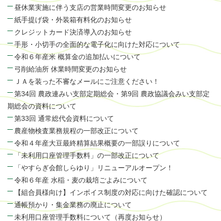
昼休業実施に伴う支店の営業時間変更のお知らせ
紙手提げ袋・外装箱有料化のお知らせ
クレジットカード決済導入のお知らせ
手形・小切手の全面的な電子化に向けた対応について
令和６年産米 概算金の追加払いについて
弓削給油所 休業時間変更のお知らせ
ＪＡを装った不審なメールにご注意ください！
第34回 農政連みい支部定期総会・第9回 農政協議会みい支部定
期総会の資料について
第33回 通常総代会資料について
農産物検査業務規程の一部改正について
令和４年産大豆最終精算結果概要の一部誤りについて
「未利用口座管理手数料」の一部改正について
「やすらぎ会館しらゆり」リニューアルオープン！
令和６年産 水稲・麦の栽培ごよみについて
【組合員様向け】インボイス制度の対応に向けた確認について
通帳預かり・集金業務の廃止について
未利用口座管理手数料について（再度お知らせ）