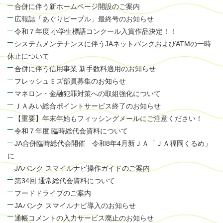
合併に伴う新ホームページ開設のご案内
広報誌「あぐりピープル」最終号のお知らせ
令和７年度 小学生標語コンクール入賞作品決定！！
システムメンテナンスに伴うJAネットバンクおよびATMの一時
休止について
合併に伴う信用事業 新手数料適用のお知らせ
フレッシュミズ部員募集のお知らせ
マネロン・金融犯罪対策への取組強化について
ＪＡみい総合ポイントサービス終了のお知らせ
【重要】年末年始もフィッシングメールにご注意ください！
令和７年度 臨時総代会資料について
JA合併臨時総代会開催 令和8年4月新ＪＡ「ＪＡ福岡くるめ」
に
JAバンク スマイルナビ操作ガイドのご案内
第34回 通常総代会資料について
フードドライブのご案内
JAバンク スマイルナビ導入のお知らせ
通帳コメントの入力サービス廃止のお知らせ