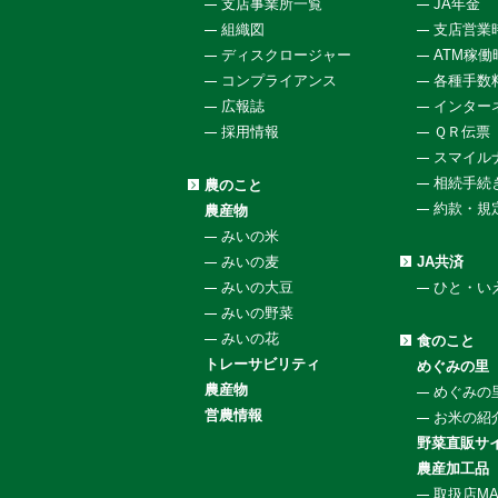
支店事業所一覧
JA年金
組織図
支店営業
ディスクロージャー
ATM稼
コンプライアンス
各種手数
広報誌
インター
採用情報
ＱＲ伝票
スマイル
相続手続
農のこと
約款・規
農産物
みいの米
みいの麦
JA共済
みいの大豆
ひと・い
みいの野菜
みいの花
食のこと
トレーサビリティ
めぐみの里
農産物
めぐみの
営農情報
お米の紹
野菜直販サイ
農産加工品
取扱店MA