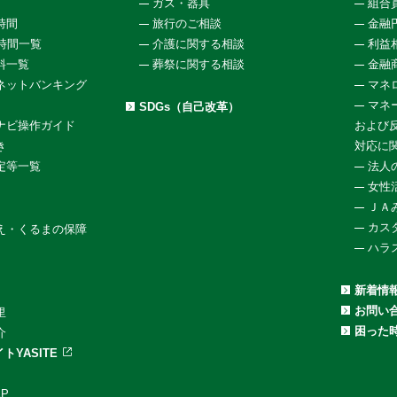
ガス・器具
組合
時間
旅行のご相談
金融
働時間一覧
介護に関する相談
利益
料一覧
葬祭に関する相談
金融
ネットバンキング
マネ
マネ
SDGs（自己改革）
ナビ操作ガイド
および
き
対応に
定等一覧
法人
女性
ＪＡ
カス
え・くるまの保障
ハラ
新着情
お問い
里
困った
介
トYASITE
P