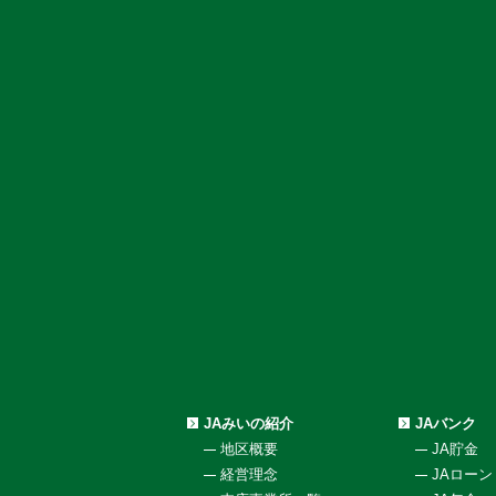
JAみいの紹介
JAバンク
地区概要
JA貯金
経営理念
JAローン