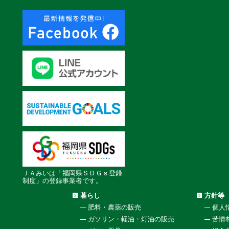
ＪＡみいは「福岡県ＳＤＧｓ登録
制度」の登録事業者です。
暮らし
方針等
肥料・農薬の販売
個人
ガソリン・軽油・灯油の販売
苦情