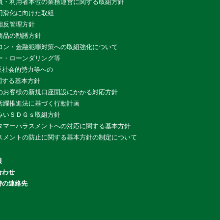
員・利用者本位の業務運営に関する取組方針
円滑化に向けた取組
相反管理方針
商品の勧誘方針
ロン・金融犯罪対策への取組強化について
ー・ローンダリング等
反社会的勢力等への
関する基本方針
のお客様の新規口座開設にかかる対応方針
活躍推進法に基づく行動計画
みいＳＤＧｓ取組方針
タマーハラスメントへの対応に関する基本方針
スメントの防止に関する基本方針の制定について
報
合わせ
時の連絡先