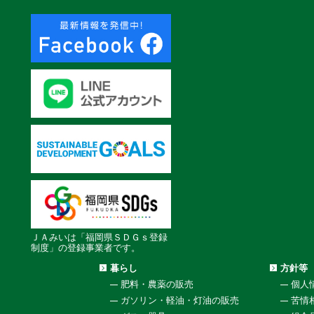
ＪＡみいは「福岡県ＳＤＧｓ登録
制度」の登録事業者です。
暮らし
方針等
肥料・農薬の販売
個人
ガソリン・軽油・灯油の販売
苦情