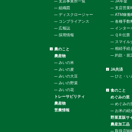
支店事業所一覧
JA年金
組織図
支店営業
ディスクロージャー
ATM稼
コンプライアンス
各種手数
広報誌
インター
採用情報
ＱＲ伝票
スマイル
相続手続
農のこと
約款・規
農産物
みいの米
みいの麦
JA共済
みいの大豆
ひと・い
みいの野菜
みいの花
食のこと
トレーサビリティ
めぐみの里
農産物
めぐみの
営農情報
お米の紹
野菜直販サイ
農産加工品
取扱店MA