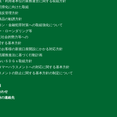
員・利用者本位の業務運営に関する取組方針
円滑化に向けた取組
相反管理方針
商品の勧誘方針
ロン・金融犯罪対策への取組強化について
ー・ローンダリング等
反社会的勢力等への
関する基本方針
のお客様の新規口座開設にかかる対応方針
活躍推進法に基づく行動計画
みいＳＤＧｓ取組方針
タマーハラスメントへの対応に関する基本方針
スメントの防止に関する基本方針の制定について
報
合わせ
時の連絡先