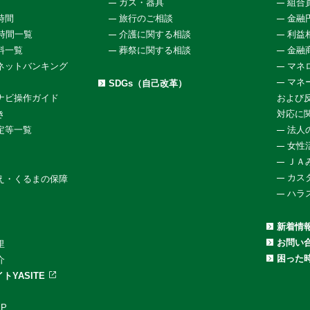
ガス・器具
組合
時間
旅行のご相談
金融
働時間一覧
介護に関する相談
利益
料一覧
葬祭に関する相談
金融
ネットバンキング
マネ
マネ
SDGs（自己改革）
ナビ操作ガイド
および
き
対応に
定等一覧
法人
女性
ＪＡ
カス
え・くるまの保障
ハラ
新着情
お問い
里
困った
介
トYASITE
P