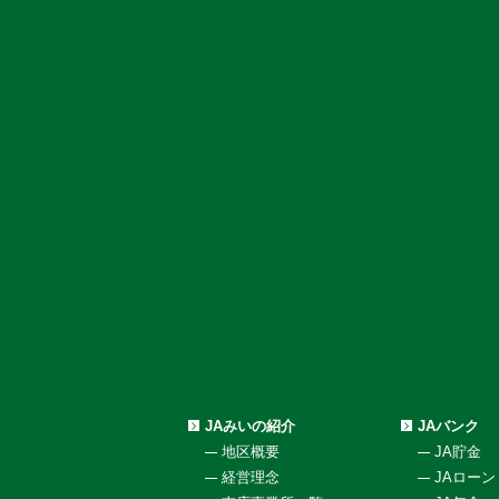
JAみいの紹介
JAバンク
地区概要
JA貯金
経営理念
JAローン