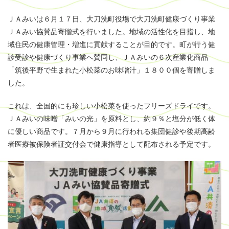
ＪＡみいは６月１７日、大刀洗町役場で大刀洗町健康づくり事業
ＪＡみい協賛品寄贈式を行いました。地域の活性化を目指し、地
域住民の健康管理・増進に貢献することが目的です。町が行う健
診受診や健康づくり事業へ賛同し、ＪＡみいの６次産業化商品
「筑後平野で生まれた小松菜のお味噌汁」１８００個を寄贈しま
した。
これは、全国的にも珍しい小松菜を使ったフリーズドライです。
ＪＡみいの味噌「みいの光」を原料とし、約９％と塩分が低く体
に優しい商品です。
７月から９月に行われる集団健診や後期高齢
者医療被保険者証交付会で健康指導として配布される予定です。