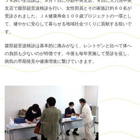
ＪＡみい生活課は、９月７日に小郡中央支店、８日に大刀洗中央
支店で腹部超音波検診を行い、女性部員とその家族計約６０名が
受診されました。ＪＡ健康寿命１００歳プロジェクトの一環とし
て、健やかに安心して暮らせる地域社会づくりに貢献する狙いで
す。
腹部超音波検診は基本的に痛みがなく、レントゲンと比べて体へ
の負担も少ないのが特徴です。今後も毎年実施して受診を促し、
病気の早期発見や健康増進に繋げていきます。