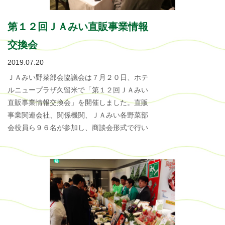
第１２回ＪＡみい直販事業情報
交換会
2019.07.20
ＪＡみい野菜部会協議会は７月２０日、ホテ
ルニュープラザ久留米で「第１２回ＪＡみい
直販事業情報交換会」を開催しました。直販
事業関連会社、関係機関、ＪＡみい各野菜部
会役員ら９６名が参加し、商談会形式で行い