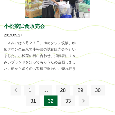
小松菜試食販売会
2019.05.27
ＪＡみいは５月２７日、ゆめタウン筑紫、ゆ
めタウン久留米で小松菜の試食販売会を行い
ました。小松菜の日に合わせ、消費者にＪＡ
みいブランドを知ってもらうため企画しまし
た。朝から多くのお客様で賑わい、売れ行き
1
…
28
29
30
31
32
33