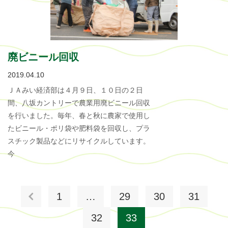
廃ビニール回収
2019.04.10
ＪＡみい経済部は４月９日、１０日の２日
間、八坂カントリーで農業用廃ビニール回収
を行いました。毎年、春と秋に農家で使用し
たビニール・ポリ袋や肥料袋を回収し、プラ
スチック製品などにリサイクルしています。
今
1
…
29
30
31
32
33