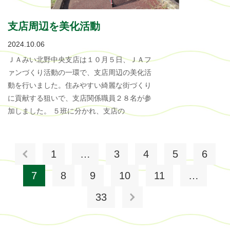
支店周辺を美化活動
2024.10.06
ＪＡみい北野中央支店は１０月５日、ＪＡフ
ァンづくり活動の一環で、支店周辺の美化活
動を行いました。住みやすい綺麗な街づくり
に貢献する狙いで、支店関係職員２８名が参
加しました。 ５班に分かれ、支店の
1
…
3
4
5
6
7
8
9
10
11
…
33