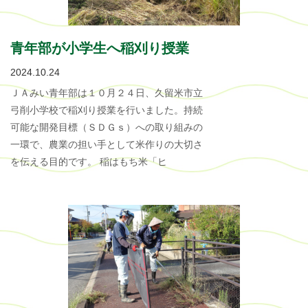
青年部が小学生へ稲刈り授業
2024.10.24
ＪＡみい青年部は１０月２４日、久留米市立
弓削小学校で稲刈り授業を行いました。持続
可能な開発目標（ＳＤＧｓ）への取り組みの
一環で、農業の担い手として米作りの大切さ
を伝える目的です。 稲はもち米「ヒ